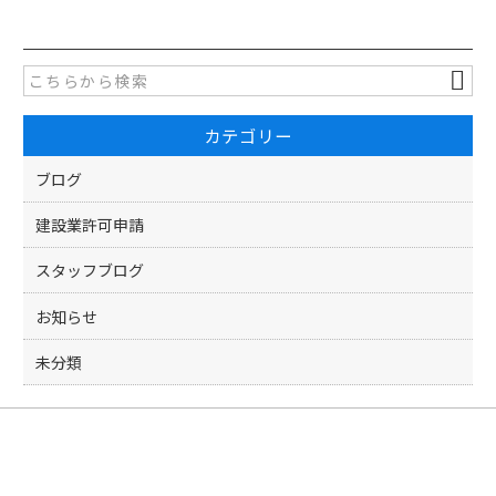
c
itt
e
er
b
o
カテゴリー
o
k
ブログ
建設業許可申請
スタッフブログ
お知らせ
未分類