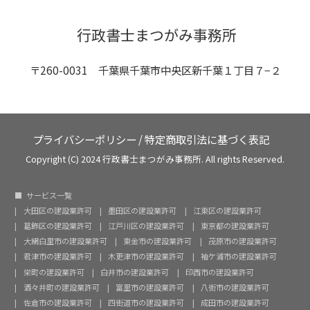
行政書士まつがみ事務所
〒260-0031 千葉県千葉市中央区新千葉１丁目７−２
プライバシーポリシー
/
特定商取引法に基づく表記
Copyright (C) 2024 行政書士まつがみ事務所. All rights Reserved.
サービス一覧
大田区の建設業許可
墨田区の建設業許可
江東区の建設業許可
葛飾区の建設業許可
江戸川区の建設業許可
東京都の建設業許可
大網白里市の建設業許可
東金市の建設業許可
茂原市の建設業許可
君津市の建設業許可
木更津市の建設業許可
袖ケ浦市の建設業許可
栄町の建設業許可
白井市の建設業許可
印西市の建設業許可
酒々井町の建設業許可
富里市の建設業許可
八街市の建設業許可
佐倉市の建設業許可
四街道市の建設業許可
成田市の建設業許可