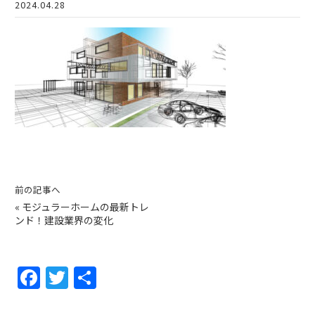
2024.04.28
前の記事へ
«
モジュラーホームの最新トレ
ンド！建設業界の変化
F
T
共
a
w
有