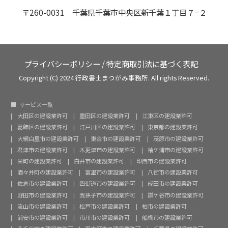
〒260-0031 千葉県千葉市中央区新千葉１丁目７−２
プライバシーポリシー
/
特定商取引法に基づく表記
Copyright (C) 2024 行政書士まつがみ事務所. All rights Reserved.
サービス一覧
大田区の建設業許可
墨田区の建設業許可
江東区の建設業許可
葛飾区の建設業許可
江戸川区の建設業許可
東京都の建設業許可
大網白里市の建設業許可
東金市の建設業許可
茂原市の建設業許可
君津市の建設業許可
木更津市の建設業許可
袖ケ浦市の建設業許可
栄町の建設業許可
白井市の建設業許可
印西市の建設業許可
酒々井町の建設業許可
富里市の建設業許可
八街市の建設業許可
佐倉市の建設業許可
四街道市の建設業許可
成田市の建設業許可
野田市の建設業許可
我孫子市の建設業許可
鎌ケ谷市の建設業許可
流山市の建設業許可
松戸市の建設業許可
柏市の建設業許可
浦安市の建設業許可
市川市の建設業許可
船橋市の建設業許可