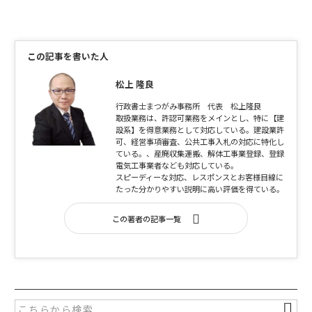
a
w
有
c
itt
e
er
この記事を書いた人
b
o
松上 隆良
o
行政書士まつがみ事務所 代表 松上隆良
取扱業務は、許認可業務をメインとし、特に【建
k
設系】を得意業務として対応している。建設業許
可、経営事項審査、公共工事入札の対応に特化し
ている。、産廃収集運搬、解体工事業登録、登録
電気工事業者なども対応している。
スピーディーな対応、レスポンスとお客様目線に
たった分かりやすい説明に高い評価を得ている。
この著者の記事一覧