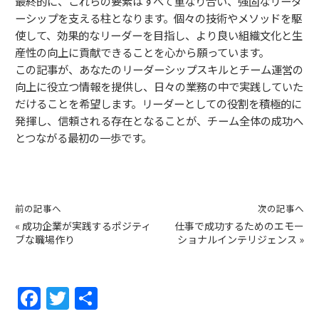
最終的に、これらの要素はすべて重なり合い、強固なリーダ
ーシップを支える柱となります。個々の技術やメソッドを駆
使して、効果的なリーダーを目指し、より良い組織文化と生
産性の向上に貢献できることを心から願っています。
この記事が、あなたのリーダーシップスキルとチーム運営の
向上に役立つ情報を提供し、日々の業務の中で実践していた
だけることを希望します。リーダーとしての役割を積極的に
発揮し、信頼される存在となることが、チーム全体の成功へ
とつながる最初の一歩です。
前の記事へ
次の記事へ
«
成功企業が実践するポジティ
仕事で成功するためのエモー
ブな職場作り
ショナルインテリジェンス
»
F
T
共