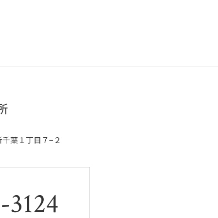
a
w
有
c
itt
e
er
b
o
o
k
所
区新千葉１丁目７−２
。
-3124