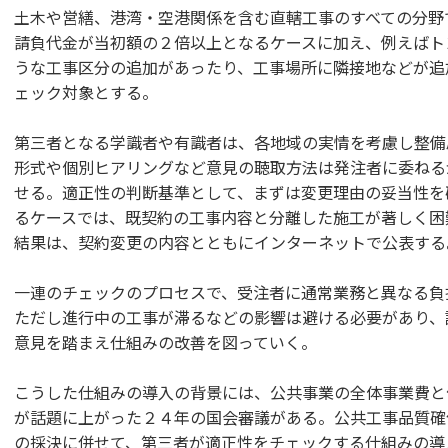
土木や営繕、港湾・空港関係を含む直轄工事のすべての分野
請負代金が当初額の２倍以上となるケースに加え、例えばト
うな工事区分の追加があったり、工事場所に隣接地などが追
ェック対象とする。
第三者となる学識者や有識者は、各地域の実情を考慮し整備
形式や個別ヒアリングなど意見の聴取方法は発注者に委ねる
せる。適正性の判断基準として、まずは変更理由の妥当性を
るケースでは、既契約の工事内容と分離した施工が著しく困
結果は、契約変更の内容とともにインターネットで公表する
一連のチェックのプロセスで、受注者に通常業務と異なる負
ただし進行中の工事が滞るなどの影響は避ける必要があり、
意見を踏まえ仕組みの改善を図っていく。
こうした仕組みの導入の背景には、公共事業の全体事業費と
が話題に上がった２４年の国会審議がある。公共工事品質確
の採決に併せて、第三者が適正性をチェックする仕組みの導