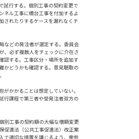
で試行する。個別工事の契約変更で
ンネル工事に橋台工事を付加するよ
加されたりするケースを漏れなくチ
局などの発注者が選定する。委員会
が、必ず複数人をチェックに介在さ
確認する。工事区分・場所を追加す
難かどうかも確認する。意見聴取の
。
担がかかることは想定していない。
試行課程で第三者や受発注者双方の
個別工事の契約額の大幅な増額変更
保促進法（公共工事促進法）改正案
入で適切な措置を講じるよう、衆参