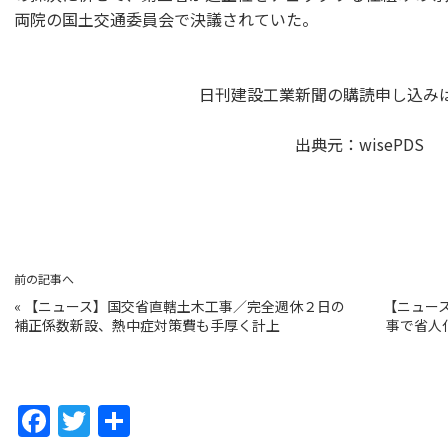
両院の国土交通委員会で決議されていた。
日刊建設工業新聞の購読申し込み
出典元：
wisePDS
前の記事へ
«
【ニュース】国交省直轄土木工事／完全週休２日の
【ニュー
補正係数新設、熱中症対策費も手厚く計上
事で省人
F
T
共