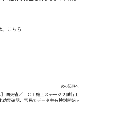
は、
こちら
次の記事へ
ス】国交省／ＩＣＴ施工ステージ２試行工
化効果確認、官民でデータ共有検討開始
»