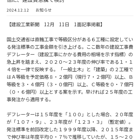
2024.12.12
お知らせ
【建設工業新聞 12月 11日 1面記事掲載】
国土交通省は直轄工事で等級区分がある６工種に設定してい
る発注標準の工事金額を引き上げる。ここ数年の建設工事費
デフレーター（建設工事にかかる費用の相場を示す指標）の
急上昇を踏まえ、２０２０～２３年度の伸び率である１・１
４倍を一律で反映する。「一般土木」と「建築」の２工種で
はＡ等級を予定価格８・２億円（現行７・２億円）以上、Ｂ
等級を３・４億円（３・０億円）以上、Ｃ等級を０・７億円
（０・６億円）以上とする案を示す。早ければ２５年度の工
事発注から適用する。
デフレーターは１５年度を「１００」とした場合、２０年度
が「１０７・９」、２３年度が「１２３・３」（暫定値）。
発注標準を前回改定した１９９９年度以降、２０１５年度ま
で伸び率は年度平均０・７％で推移していたが、１５～２０