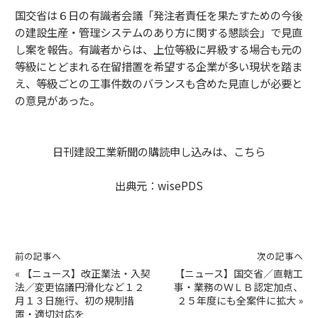
国交省は６日の有識者会議「発注者責任を果たすための今後
の建設生産・管理システムのあり方に関する懇談会」で見直
し案を報告。有識者からは、上位等級に昇級する場合も元の
等級にとどまれる在留措置を希望する企業が多い現状を踏ま
え、等級ごとの工事件数のバランスも含めた見直しが必要と
の意見があった。
日刊建設工業新聞の購読申し込みは、
こちら
出典元：
wisePDS
前の記事へ
次の記事へ
«
【ニュース】改正業法・入契
【ニュース】国交省／直轄工
法／変更協議円滑化など１２
事・業務のＷＬＢ認定加点、
月１３日施行、初の規制措
２５年度にも全案件に拡大
»
置・適切対応を