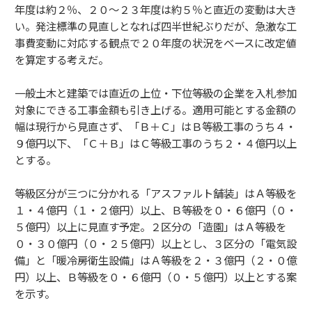
年度は約２％、２０～２３年度は約５％と直近の変動は大き
い。発注標準の見直しとなれば四半世紀ぶりだが、急激な工
事費変動に対応する観点で２０年度の状況をベースに改定値
を算定する考えだ。
一般土木と建築では直近の上位・下位等級の企業を入札参加
対象にできる工事金額も引き上げる。適用可能とする金額の
幅は現行から見直さず、「Ｂ＋Ｃ」はＢ等級工事のうち４・
９億円以下、「Ｃ＋Ｂ」はＣ等級工事のうち２・４億円以上
とする。
等級区分が三つに分かれる「アスファルト舗装」はＡ等級を
１・４億円（１・２億円）以上、Ｂ等級を０・６億円（０・
５億円）以上に見直す予定。２区分の「造園」はＡ等級を
０・３０億円（０・２５億円）以上とし、３区分の「電気設
備」と「暖冷房衛生設備」はＡ等級を２・３億円（２・０億
円）以上、Ｂ等級を０・６億円（０・５億円）以上とする案
を示す。