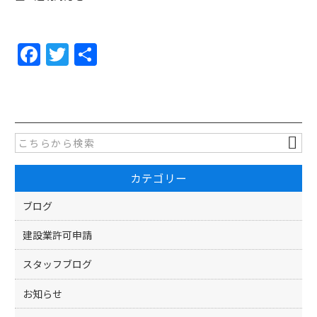
F
T
共
a
w
有
c
itt
e
er
b
o
カテゴリー
o
k
ブログ
建設業許可申請
スタッフブログ
お知らせ