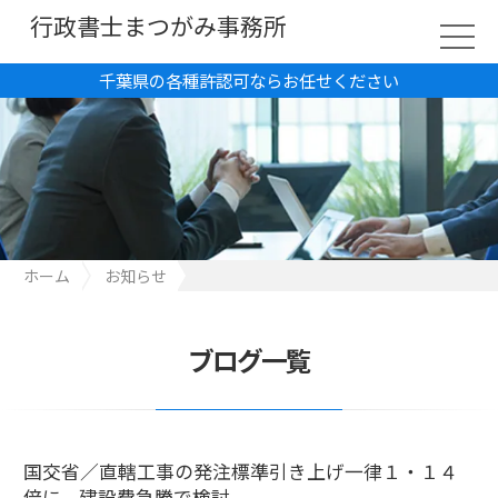
行政書士まつがみ事務所
千葉県の各種許認可ならお任せください
ホーム
お知らせ
国交省／直轄工事の発注標準引き上げ一律１・１４倍に、建設費
急騰で検討
ブログ一覧
国交省／直轄工事の発注標準引き上げ一律１・１４
倍に、建設費急騰で検討