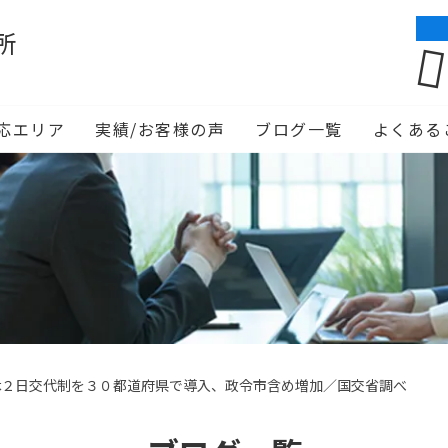
所
応エリア
実績/お客様の声
ブログ一覧
よくある
休２日交代制を３０都道府県で導入、政令市含め増加／国交省調べ