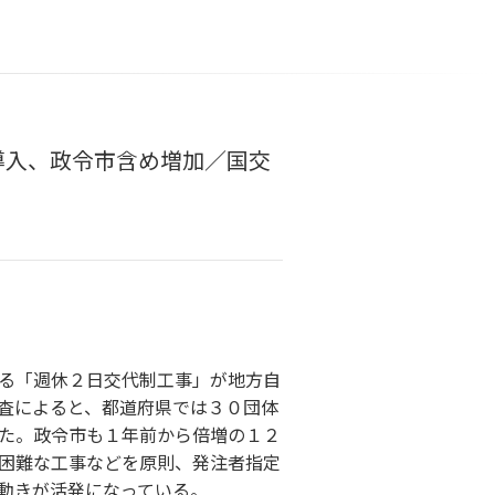
導入、政令市含め増加／国交
る「週休２日交代制工事」が地方自
査によると、都道府県では３０団体
た。政令市も１年前から倍増の１２
困難な工事などを原則、発注者指定
動きが活発になっている。