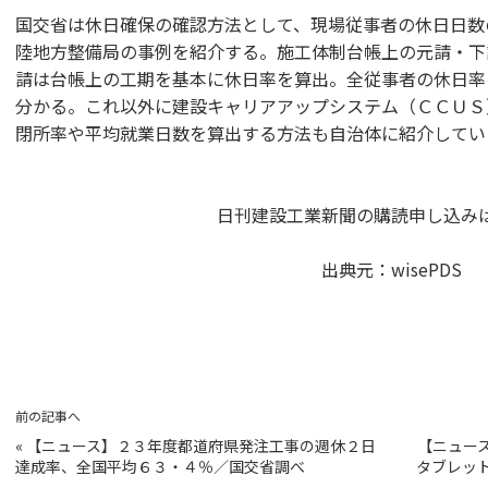
国交省は休日確保の確認方法として、現場従事者の休日日数
陸地方整備局の事例を紹介する。施工体制台帳上の元請・下
請は台帳上の工期を基本に休日率を算出。全従事者の休日率
分かる。これ以外に建設キャリアアップシステム（ＣＣＵＳ
閉所率や平均就業日数を算出する方法も自治体に紹介してい
日刊建設工業新聞の購読申し込み
出典元：wisePDS
前の記事へ
«
【ニュース】２３年度都道府県発注工事の週休２日
【ニュー
達成率、全国平均６３・４％／国交省調べ
タブレッ