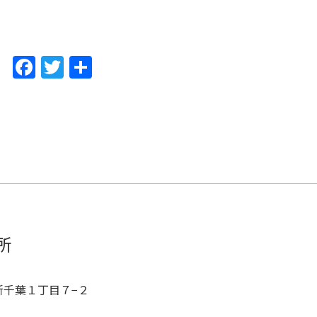
F
T
共
a
w
有
c
itt
e
er
b
o
o
k
所
区新千葉１丁目７−２