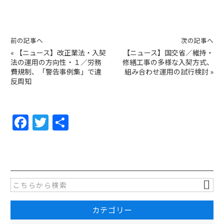
前の記事へ
次の記事へ
«
【ニュース】改正業法・入契
【ニュース】国交省／維持・
法の運用の方向性・１／労務
修繕工事の多様な入契方式、
費規制、「警告事例集」で違
組み合わせ運用の試行検討
»
反周知
F
T
共
a
w
有
c
itt
e
er
b
o
カテゴリー
o