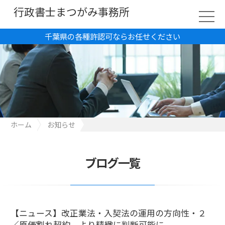
行政書士まつがみ事務所
千葉県の各種許認可ならお任せください
ホーム
お知らせ
【ニュース】改正業法・入契法の運用の方向性・２／原価割れ契
約、より精緻に判断可能に
ブログ一覧
【ニュース】改正業法・入契法の運用の方向性・２
／原価割れ契約、より精緻に判断可能に