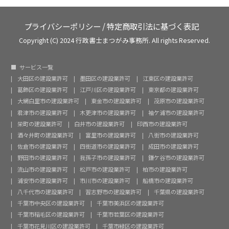
プライバシーポリシー
/
特定商取引法に基づく表記
Copyright (C) 2024 行政書士まつがみ事務所. All rights Reserved.
サービス一覧
大田区の建設業許可
墨田区の建設業許可
江東区の建設業許可
葛飾区の建設業許可
江戸川区の建設業許可
東京都の建設業許可
大網白里市の建設業許可
東金市の建設業許可
茂原市の建設業許可
君津市の建設業許可
木更津市の建設業許可
袖ケ浦市の建設業許可
栄町の建設業許可
白井市の建設業許可
印西市の建設業許可
酒々井町の建設業許可
富里市の建設業許可
八街市の建設業許可
佐倉市の建設業許可
四街道市の建設業許可
成田市の建設業許可
野田市の建設業許可
我孫子市の建設業許可
鎌ケ谷市の建設業許可
流山市の建設業許可
松戸市の建設業許可
柏市の建設業許可
浦安市の建設業許可
市川市の建設業許可
船橋市の建設業許可
八千代市の建設業許可
習志野市の建設業許可
千葉県の建設業許可
千葉市中央区の建設業許可
千葉市美浜区の建設業許可
千葉市稲毛区の建設業許可
千葉市若葉区の建設業許可
千葉市花見川区の建設業許可
千葉市緑区の建設業許可