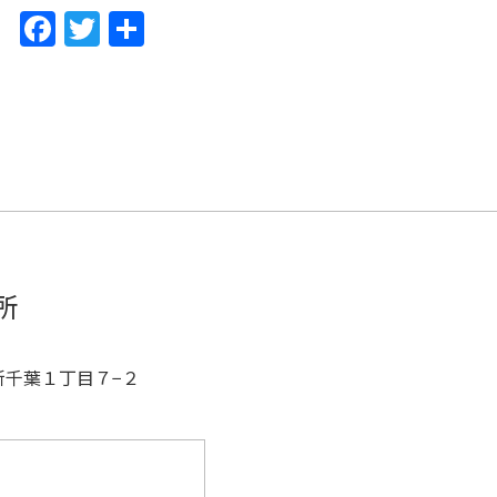
F
T
共
a
w
有
c
itt
e
er
b
o
o
k
所
区新千葉１丁目７−２
。