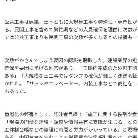
公共工事は建築、土木ともに大規模工事や特殊性・専門性が
る。民間工事を含めて繁忙期などの人員確保を理由に次数が
では公共工事よりも民間工事の次数が多くなるとの指摘も一
次数がかさんでしまう要因の認識も聴取した。建設業界の担
確保を要因に挙げる回答があり、「工期内完成のため再下請
ある」「大規模な土工事ではダンプの確保が難しく運送会社
かれた。「サッシやエレベーター、内装工事などで商社を１
もあった。
重層化の弊害として、発注者目線で「施工に関する役割や責
「現場の円滑な連絡・調整や情報共有に支障が生じる」との
工体制台帳などの整理に時間と労力がかかっている」と現場
ある。中間業者を挟むことで労務費や法定福利費へのしわ寄