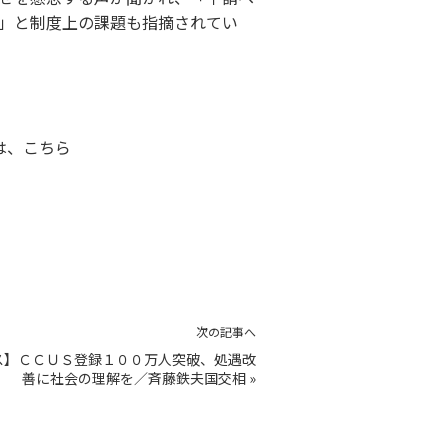
」と制度上の課題も指摘されてい
は、
こちら
次の記事へ
ス】ＣＣＵＳ登録１００万人突破、処遇改
善に社会の理解を／斉藤鉄夫国交相
»