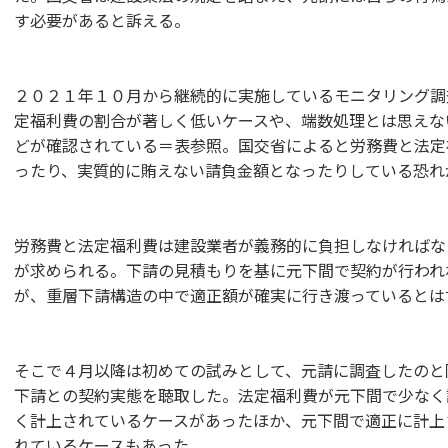
す必要があると訴える。
２０２１年１０月から継続的に実施しているモニタリング調
定福利費の割合が著しく低いケースや、端数処理とは思えな
どが確認されている＝表参照。国交省によると労務費と法定
ったり、実質的に賄えない請負金額となったりしている恐れ
労務費と法定福利費は建設業者が義務的に負担しなければな
が求められる。下請の見積もりを基に元下間で契約が行われ
が、重層下請構造の中で適正額が確実に行き渡っているとは
そこで４月以降は初めての試みとして、元請に調査したのと
下請との契約実態を聴取した。法定福利費が元下間で少なく
く計上されているケースがあったほか、元下間で適正に計上
れているケースもあった。