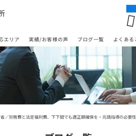
所
応エリア
実績/お客様の声
ブログ一覧
よくある
交省／労務費と法定福利費、下下間でも適正額確保を・元請指導の必要