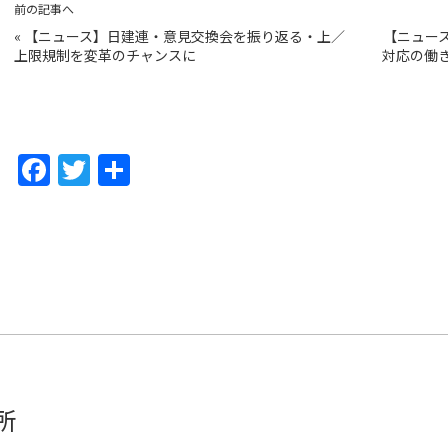
前の記事へ
«
【ニュース】日建連・意見交換会を振り返る・上／
【ニュー
上限規制を変革のチャンスに
対応の働
F
T
共
a
w
有
c
itt
e
er
b
o
o
k
所