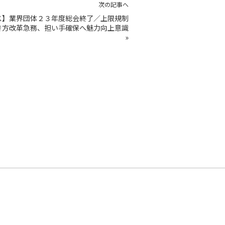
次の記事へ
ス】業界団体２３年度総会終了／上限規制
き方改革急務、担い手確保へ魅力向上意識
»