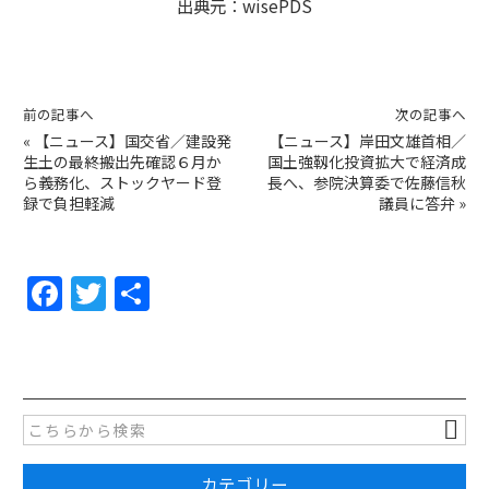
出典元：
wisePDS
前の記事へ
次の記事へ
«
【ニュース】国交省／建設発
【ニュース】岸田文雄首相／
生土の最終搬出先確認６月か
国土強靱化投資拡大で経済成
ら義務化、ストックヤード登
長へ、参院決算委で佐藤信秋
録で負担軽減
議員に答弁
»
F
T
共
a
w
有
c
itt
e
er
b
o
カテゴリー