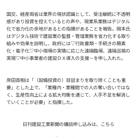
国交、経産両省は業界の現状認識として、受注継続に不透明
感があり投資を控えているとの声や、現業系業務はデジタル
化で省力化の余地があるとの指摘があることを報告。岡本氏
はデジタル技術で建設業の監督・管理業務を省力化する取り
組みや効果を説明し、政府には▽行政書類・手続きの簡素
化・電子化▽中小現場の実情に応じた遠隔臨場、遠隔巡視の
実現▽中小事業者の建設ＤＸ導入の支援－を申し入れた。
岸田首相は「（設備投資の）目詰まりを取り除くことも重
要」とした上で、「業種内・業種間での人の奪い合いではな
く、生産性向上による拡大均衡を通じて、人手不足を解消し
ていくことが必要」と指摘した。
日刊建設工業新聞の購読申し込みは、
こちら