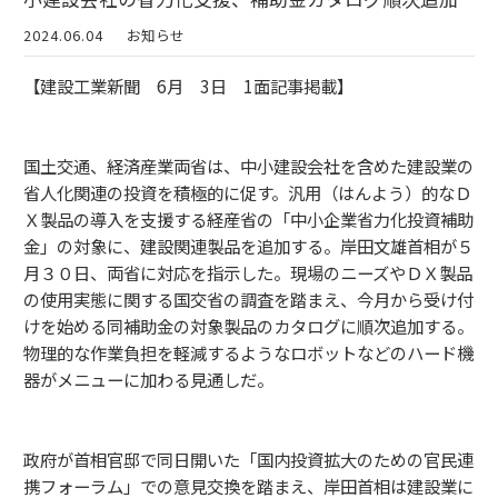
2024.06.04
お知らせ
【建設工業新聞 6月 3日 1面記事掲載】
国土交通、経済産業両省は、中小建設会社を含めた建設業の
省人化関連の投資を積極的に促す。汎用（はんよう）的なＤ
Ｘ製品の導入を支援する経産省の「中小企業省力化投資補助
金」の対象に、建設関連製品を追加する。岸田文雄首相が５
月３０日、両省に対応を指示した。現場のニーズやＤＸ製品
の使用実態に関する国交省の調査を踏まえ、今月から受け付
けを始める同補助金の対象製品のカタログに順次追加する。
物理的な作業負担を軽減するようなロボットなどのハード機
器がメニューに加わる見通しだ。
政府が首相官邸で同日開いた「国内投資拡大のための官民連
携フォーラム」での意見交換を踏まえ、岸田首相は建設業に