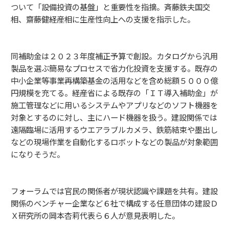
ついて「設備投資の基盤」と重要性を指摘。斉藤鉄夫国交
相、齋藤健経産相に生産性向上への支援を指示した。
同補助金は２０２３年度補正予算で創設。カタログから汎用
製品を選ぶ簡易なプロセスで省力化投資を支援する。既存の
中小企業等事業再構築基金の活用などを含め総額５０００億
円規模を充てる。経産省による既存の「ＩＴ導入補助金」が
施工管理などに用いるシステムやアプリなどのソフト機器を
対象とするのに対し、主にハード機器を扱う。建設関係では
遠隔臨場に活用するウエアラブルカメラ、鉄筋結束や墨出し
などの現場作業を自動化するロボットなどの製品が対象範囲
になりそうだ。
フォーラムでは官民の関係者が現状認識や課題を共有。建設
関係のベンチャー企業など６社で構成する任意団体の建設Ｄ
Ｘ研究所の岡本杏莉代表ら６人が意見表明した。