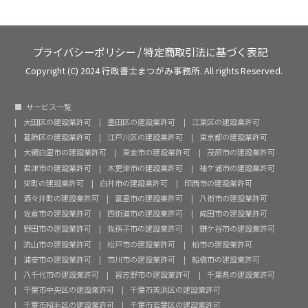
プライバシーポリシー
/
特定商取引法に基づく表記
Copyright (C) 2024 行政書士まつがみ事務所. All rights Reserved.
サービス一覧
大田区の建設業許可
墨田区の建設業許可
江東区の建設業許可
葛飾区の建設業許可
江戸川区の建設業許可
東京都の建設業許可
大網白里市の建設業許可
東金市の建設業許可
茂原市の建設業許可
君津市の建設業許可
木更津市の建設業許可
袖ケ浦市の建設業許可
栄町の建設業許可
白井市の建設業許可
印西市の建設業許可
酒々井町の建設業許可
富里市の建設業許可
八街市の建設業許可
佐倉市の建設業許可
四街道市の建設業許可
成田市の建設業許可
野田市の建設業許可
我孫子市の建設業許可
鎌ケ谷市の建設業許可
流山市の建設業許可
松戸市の建設業許可
柏市の建設業許可
浦安市の建設業許可
市川市の建設業許可
船橋市の建設業許可
八千代市の建設業許可
習志野市の建設業許可
千葉県の建設業許可
千葉市中央区の建設業許可
千葉市美浜区の建設業許可
千葉市稲毛区の建設業許可
千葉市若葉区の建設業許可