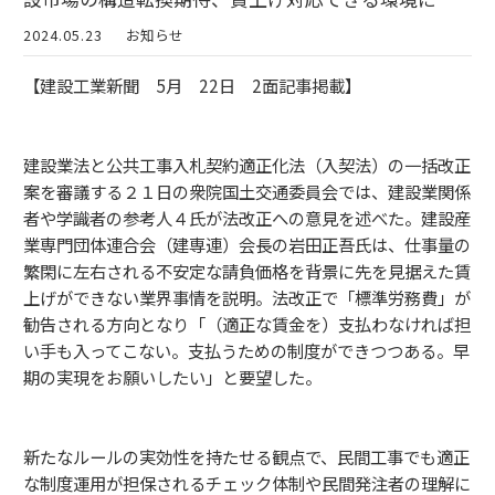
2024.05.23
お知らせ
【建設工業新聞 5月 22日 2面記事掲載】
建設業法と公共工事入札契約適正化法（入契法）の一括改正
案を審議する２１日の衆院国土交通委員会では、建設業関係
者や学識者の参考人４氏が法改正への意見を述べた。建設産
業専門団体連合会（建専連）会長の岩田正吾氏は、仕事量の
繁閑に左右される不安定な請負価格を背景に先を見据えた賃
上げができない業界事情を説明。法改正で「標準労務費」が
勧告される方向となり「（適正な賃金を）支払わなければ担
い手も入ってこない。支払うための制度ができつつある。早
期の実現をお願いしたい」と要望した。
新たなルールの実効性を持たせる観点で、民間工事でも適正
な制度運用が担保されるチェック体制や民間発注者の理解に