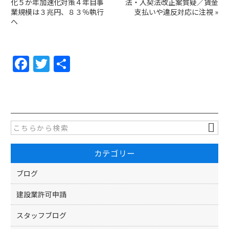
化５か年加速化対策４年目事
法・入契法改正案質疑／賃金
業規模は３兆円、８３％執行
支払いや違反対応に注視
»
へ
F
T
共
a
w
有
c
itt
e
er
b
o
カテゴリー
o
k
ブログ
建設業許可申請
スタッフブログ