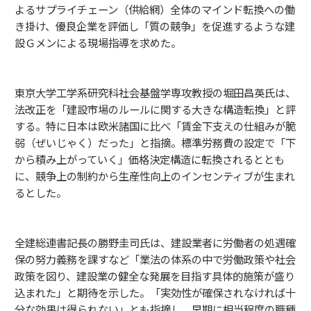
よるサプライチェーン（供給網）全体のマインド転換への働
き掛け、優良企業を評価し「質の競争」を促進するような建
設Ｇメンによる現場指導を求めた。
東京大学工学系研究科社会基盤学専攻教授の堀田昌英氏は、
法改正を「建設市場のルールに関する大きな構造転換」と評
する。特に日本は欧米諸国に比べ「賃金下支えの仕組みが脆
弱（ぜいじゃく）だった」と指摘。標準労務費の設定で「下
から積み上がっていく」価格決定構造に転換されるととも
に、競争上の制約から生産性向上のインセンティブが生まれ
るとした。
全建総連書記長の勝野圭司氏は、建設業者に労働者の処遇確
保の努力義務を課すなど「業法の体系の中で労働政策や社会
政策を図り、建設業の健全な発展を目指す具体的施策が盛り
込まれた」と期待を示した。「実効性が確保されなければ十
分な効果は得られない」とも指摘し、早期に相当程度の職種