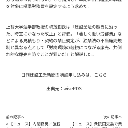
を対象に標準労務費を設定するよう求めた。
上智大学法学部教授の楠茂樹氏は「建設業法の趣旨に沿っ
た、時宜にかなった改正」と評価。「著しく低い労務費」な
どによる見積もり・契約の禁止規定が、独禁法の不当廉売規
制と異なる点として「労務環境の軽視につながる廉売、共倒
れ的な廉売を防ぐことが狙いだ」と解説した。
日刊建設工業新聞の購読申し込みは、
こちら
出典元：
wisePDS
前の記事へ
次の記事へ
«
【ニュース】内閣官房／強靱
【ニュース】衆院国交委で業