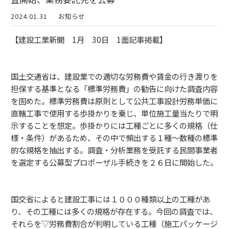
2024.01.31
お知らせ
【建設工業新聞 1月 30日 1面記事掲載】
国土交通省は、建設業での適切な労務費や賃金の行き渡りを
担保する基準となる「標準労務費」の勧告に向けた調査内容
を固めた。標準労務費は原則として公共工事設計労務単価に
直轄工事で使用する歩掛かりを乗じ、単位施工量当たりで明
示することを想定。歩掛かりには工種ごとに多くの規格（仕
様・条件）があるため、その中で頻出する１種～数種の標準
的な規格を抽出する。調査・分析業務を受託する民間事業者
を選定する公募型プロポーザル手続きを２６日に開始した。
国交省によると建設工事には１０００種類以上の工種があ
り、その工種には多くの規格が存在する。今回の調査では、
それらを▽労務費割合が判明している工種（施工パッケージ