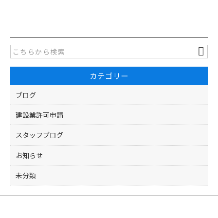
a
w
有
c
itt
e
er
b
o
カテゴリー
o
k
ブログ
建設業許可申請
スタッフブログ
お知らせ
未分類