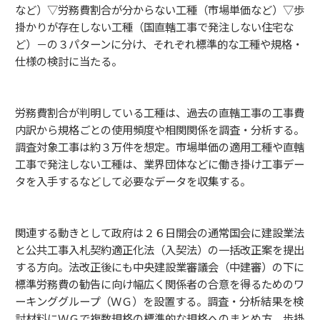
など）▽労務費割合が分からない工種（市場単価など）▽歩
掛かりが存在しない工種（国直轄工事で発注しない住宅な
ど）－の３パターンに分け、それぞれ標準的な工種や規格・
仕様の検討に当たる。
労務費割合が判明している工種は、過去の直轄工事の工事費
内訳から規格ごとの使用頻度や相関関係を調査・分析する。
調査対象工事は約３万件を想定。市場単価の適用工種や直轄
工事で発注しない工種は、業界団体などに働き掛け工事デー
タを入手するなどして必要なデータを収集する。
関連する動きとして政府は２６日開会の通常国会に建設業法
と公共工事入札契約適正化法（入契法）の一括改正案を提出
する方向。法改正後にも中央建設業審議会（中建審）の下に
標準労務費の勧告に向け幅広く関係者の合意を得るためのワ
ーキンググループ（ＷＧ）を設置する。調査・分析結果を検
討材料にＷＧで複数規格の標準的な規格へのまとめ方、歩掛