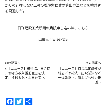
かりの存在しない工種の標準労務費の算出方法などを検討す
る見通しだ。
日刊建設工業新聞の購読申し込みは、
こちら
出展元：
wisePDS
前の記事へ
次の記事へ
«
【ニュース】道建協、日合協
【ニュース】自民品確議連が
／働き方改革推進宣言を決
総会／品確法・建設業法など
定、４週８休・土日休業へ
一体改正へ、賃上げも強力推
進
»
F
T
共