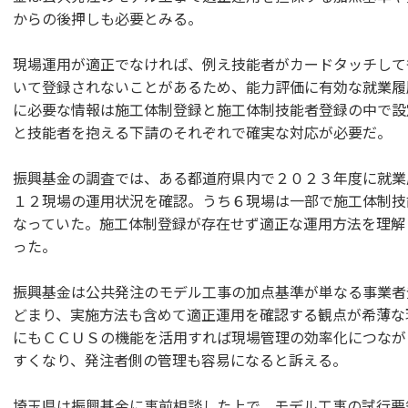
からの後押しも必要とみる。
現場運用が適正でなければ、例え技能者がカードタッチして
いて登録されないことがあるため、能力評価に有効な就業履
に必要な情報は施工体制登録と施工体制技能者登録の中で設
と技能者を抱える下請のそれぞれで確実な対応が必要だ。
振興基金の調査では、ある都道府県内で２０２３年度に就業
１２現場の運用状況を確認。うち６現場は一部で施工体制技
なっていた。施工体制登録が存在せず適正な運用方法を理解
った。
振興基金は公共発注のモデル工事の加点基準が単なる事業者
どまり、実施方法も含めて適正運用を確認する観点が希薄な
にもＣＣＵＳの機能を活用すれば現場管理の効率化につなが
すくなり、発注者側の管理も容易になると訴える。
埼玉県は振興基金に事前相談した上で、モデル工事の試行要