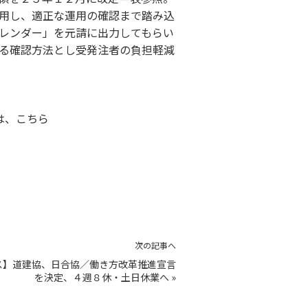
用し、適正な運用の確認まで踏み込
レンダー」を元請に出力してもらい
る確認方法とし受発注者の負担軽減
は、
こちら
次の記事へ
ス】道建協、日合協／働き方改革推進宣言
を決定、４週８休・土日休業へ
»