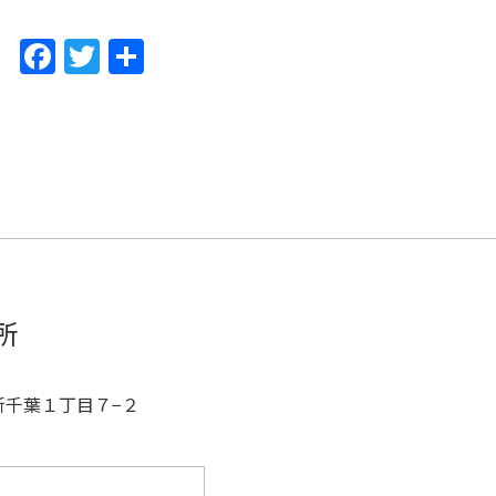
F
T
共
a
w
有
c
itt
e
er
b
o
o
k
所
区新千葉１丁目７−２