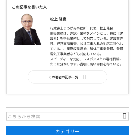
e
er
この記事を書いた人
b
o
松上 隆良
o
行政書士まつがみ事務所 代表 松上隆良
取扱業務は、許認可業務をメインとし、特に【建
k
設系】を得意業務として対応している。建設業許
可、経営事項審査、公共工事入札の対応に特化し
ている。、産廃収集運搬、解体工事業登録、登録
電気工事業者なども対応している。
スピーディーな対応、レスポンスとお客様目線に
たった分かりやすい説明に高い評価を得ている。
この著者の記事一覧
カテゴリー