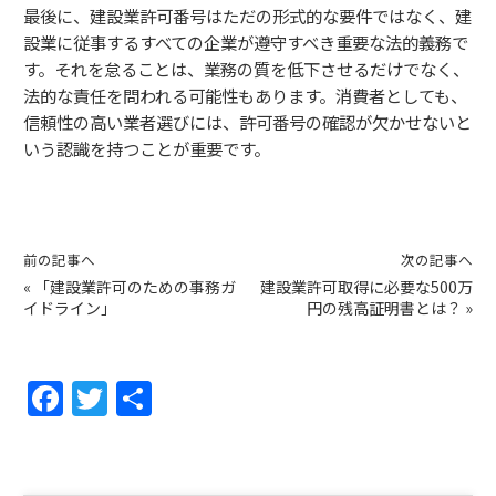
最後に、建設業許可番号はただの形式的な要件ではなく、建
設業に従事するすべての企業が遵守すべき重要な法的義務で
す。それを怠ることは、業務の質を低下させるだけでなく、
法的な責任を問われる可能性もあります。消費者としても、
信頼性の高い業者選びには、許可番号の確認が欠かせないと
いう認識を持つことが重要です。
前の記事へ
次の記事へ
«
「建設業許可のための事務ガ
建設業許可取得に必要な500万
イドライン」
円の残高証明書とは？
»
F
T
共
a
w
有
c
itt