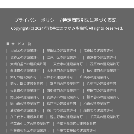
プライバシーポリシー
/
特定商取引法に基づく表記
Copyright (C) 2024 行政書士まつがみ事務所. All rights Reserved.
サービス一覧
大田区の建設業許可
墨田区の建設業許可
江東区の建設業許可
葛飾区の建設業許可
江戸川区の建設業許可
東京都の建設業許可
大網白里市の建設業許可
東金市の建設業許可
茂原市の建設業許可
君津市の建設業許可
木更津市の建設業許可
袖ケ浦市の建設業許可
栄町の建設業許可
白井市の建設業許可
印西市の建設業許可
酒々井町の建設業許可
富里市の建設業許可
八街市の建設業許可
佐倉市の建設業許可
四街道市の建設業許可
成田市の建設業許可
野田市の建設業許可
我孫子市の建設業許可
鎌ケ谷市の建設業許可
流山市の建設業許可
松戸市の建設業許可
柏市の建設業許可
浦安市の建設業許可
市川市の建設業許可
船橋市の建設業許可
八千代市の建設業許可
習志野市の建設業許可
千葉県の建設業許可
千葉市中央区の建設業許可
千葉市美浜区の建設業許可
千葉市稲毛区の建設業許可
千葉市若葉区の建設業許可