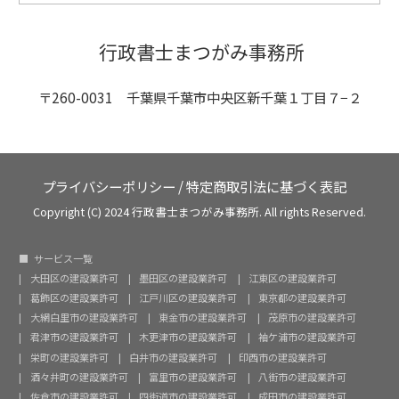
行政書士まつがみ事務所
〒260-0031 千葉県千葉市中央区新千葉１丁目７−２
プライバシーポリシー
/
特定商取引法に基づく表記
Copyright (C) 2024 行政書士まつがみ事務所. All rights Reserved.
サービス一覧
大田区の建設業許可
墨田区の建設業許可
江東区の建設業許可
葛飾区の建設業許可
江戸川区の建設業許可
東京都の建設業許可
大網白里市の建設業許可
東金市の建設業許可
茂原市の建設業許可
君津市の建設業許可
木更津市の建設業許可
袖ケ浦市の建設業許可
栄町の建設業許可
白井市の建設業許可
印西市の建設業許可
酒々井町の建設業許可
富里市の建設業許可
八街市の建設業許可
佐倉市の建設業許可
四街道市の建設業許可
成田市の建設業許可