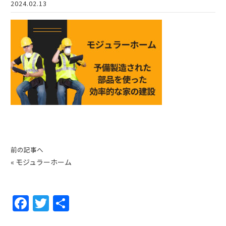
2024.02.13
前の記事へ
«
モジュラーホーム
F
T
共
a
w
有