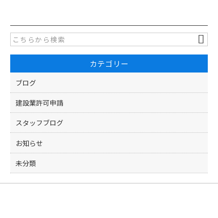
c
itt
e
er
b
o
カテゴリー
o
k
ブログ
建設業許可申請
スタッフブログ
お知らせ
未分類