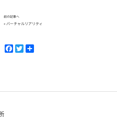
前の記事へ
«
バーチャルリアリティ
F
T
共
a
w
有
c
itt
e
er
b
o
o
k
所