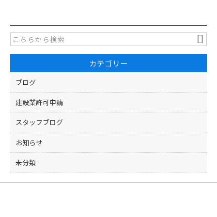
c
itt
e
er
b
o
カテゴリー
o
k
ブログ
建設業許可申請
スタッフブログ
お知らせ
未分類