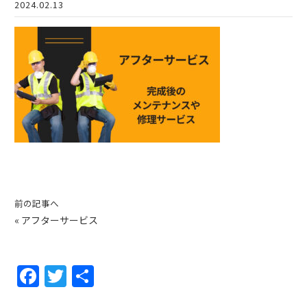
2024.02.13
前の記事へ
«
アフターサービス
F
T
共
a
w
有