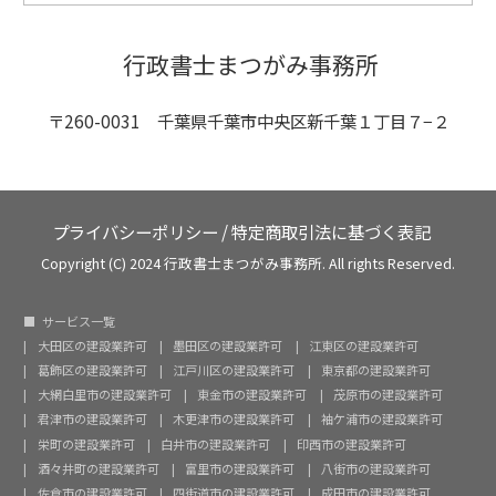
行政書士まつがみ事務所
〒260-0031 千葉県千葉市中央区新千葉１丁目７−２
プライバシーポリシー
/
特定商取引法に基づく表記
Copyright (C) 2024 行政書士まつがみ事務所. All rights Reserved.
サービス一覧
大田区の建設業許可
墨田区の建設業許可
江東区の建設業許可
葛飾区の建設業許可
江戸川区の建設業許可
東京都の建設業許可
大網白里市の建設業許可
東金市の建設業許可
茂原市の建設業許可
君津市の建設業許可
木更津市の建設業許可
袖ケ浦市の建設業許可
栄町の建設業許可
白井市の建設業許可
印西市の建設業許可
酒々井町の建設業許可
富里市の建設業許可
八街市の建設業許可
佐倉市の建設業許可
四街道市の建設業許可
成田市の建設業許可